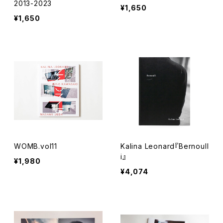
2013-2023
¥1,650
¥1,650
WOMB.vol11
Kalina Leonard『Bernoull
i』
¥1,980
¥4,074